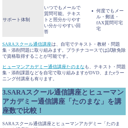
いつでもメールで
何度でもメー
質問可能。テキス
ル・郵送・
サポート体制
トと照分かりやす
fAX質問可宅
い分かりやすい回
宅
答
SARAスクール通信講座
は、自宅でテキスト・教材・問題
集・添削問題に取り組みます。プラチナコースでは試験免除
で資格取得することが可能です。
ヒューマンアカデミー通信講座たのまな
も、テキスト・問題
集・添削課題などを自宅で取り組みますがDVD、またeラー
ニング付講座も有ります。
3.SARAスクール通信講座とヒューマン
アカデミー通信講座「たのまな」を講
座数で比較！
SARAスクール通信講座とヒューマンアカデミー「たのま