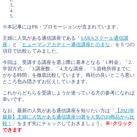
※本記事にはPR・プロモーションが含まれています。
主婦に人気がある通信講座である「
SARAスクール通信講
座
」と「
ヒューマンアカデミー通信講座たのまな
」を５つの
項目で比較してみました。
今回は、受講する講座を選ぶ際に基本となる「1.料金」「2.
学習方式」「3.講座数」「4.主な講座」「5.資格所得までに
かかる時間」を徹底比較しています。両社の良いところ悪い
ところ包み隠さずお伝えしていきます。
これからどちらを受講しようか迷っている方の参考になれば
幸いです。
なお、最新の人気がある通信講座を知りたい方は「
【2023年
最新】主婦に人気がある通信講座10選を人気の20商品から比
較！
」をまず先にチェックしておきましょう。
※↑クリック
できます