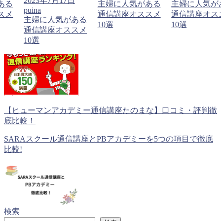
2023年7月17日
ある
主婦に人気がある
主婦に人気が
puina
スメ
通信講座オススメ
通信講座オス
主婦に人気がある
10選
10選
通信講座オススメ
10選
【ヒューマンアカデミー通信講座たのまな】口コミ・評判徹
底比較！
SARAスクール通信講座とPBアカデミーを5つの項目で徹底
比較!
検索