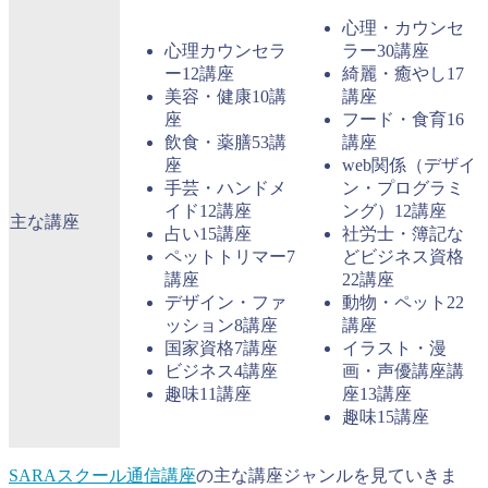
心理・カウンセ
心理カウンセラ
ラー30講座
ー12講座
綺麗・癒やし17
美容・健康10講
講座
座
フード・食育16
飲食・薬膳53講
講座
座
web関係（デザイ
手芸・ハンドメ
ン・プログラミ
イド12講座
ング）12講座
主な講座
占い15講座
社労士・簿記な
ペットトリマー7
どビジネス資格
講座
22講座
デザイン・ファ
動物・ペット22
ッション8講座
講座
国家資格7講座
イラスト・漫
ビジネス4講座
画・声優講座講
趣味11講座
座13講座
趣味15講座
SARAスクール通信講座
の主な講座ジャンルを見ていきま