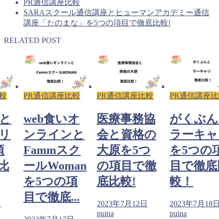
PR通信講座比較
SARAスクール通信講座とヒューマンアカデミー通信
講座「たのまな」を5つの項目で徹底比較!
RELATED POST
較
PR通信講座比較
PR通信講座比較
PR通信講座
と
web食いオ
医療事務協
がくぶん
リ
ンラインと
会と資格の
ラーキャ
項
Fammスク
大原を5つ
を5つの
比
ールWoman
の項目で徹
目で徹底
を5つの項
底比較!
較！
目で徹底...
日
2023年7月12日
2023年7月18
puina
puina