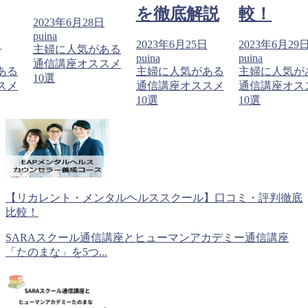
を徹底解説
較！
2023年6月28日
puina
日
2023年6月25日
2023年6月29
主婦に人気がある
puina
puina
通信講座オススメ
ある
主婦に人気がある
主婦に人気が
10選
スメ
通信講座オススメ
通信講座オス
10選
10選
【リカレント・メンタルヘルススクール】口コミ・評判徹底
比較！
SARAスクール通信講座とヒューマンアカデミー通信講座
「たのまな」を5つ...