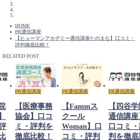
HOME
PR通信講座
【ヒューマンアカデミー通信講座たのまな】口コミ・
評判徹底比較！
RELATED POST
PR通信講座
PR通信講座
PR通信講座
院
【医療事務
【Fammス
【四谷学
】
協会】口コ
クール
通信講座
評
ミ・評判を
Woman】口
口コミ・
比
徹底比較！
コミ・評判
判を徹底