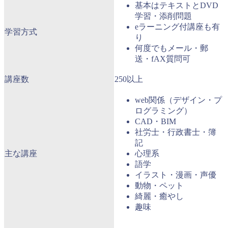
基本はテキストとDVD
学習・添削問題
eラーニング付講座も有
学習方式
り
何度でもメール・郵
送・fAX質問可
講座数
250以上
web関係（デザイン・プ
ログラミング）
CAD・BIM
社労士・行政書士・簿
記
主な講座
心理系
語学
イラスト・漫画・声優
動物・ペット
綺麗・癒やし
趣味