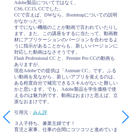
Adobe製品についてではなく、
CS6, CC15, CCでした。
CCで言えば、DWなら、Bootstrapについての説明
がなかったり、
すでにない機能のことが動画で言われていたりし
ます。また、この講座をするに当たって、動画教
材にアプリケーションのバージョンを合わせるよ
うに指示があることからも、新しいバージョンに
対応した動画はなさそうです。
Flash Professional CC と、Premire Pro CCの動画も
ありますが、
現在Adobeでの提供は「Animate CC」です。ふる
い動画を見ながら、新しいアプリを覚えるのは、
ある程度自分で補完できるスキルがないと難しい
かと思います。でも、Adobe製品を学生価格で使
えるのは魅力的です。動画はおまけと思えば、立
派なおまけです。
引用元：
みん評
３人子持ち、兼業主婦です！
育児と家事、仕事の合間にコツコツと進めていま