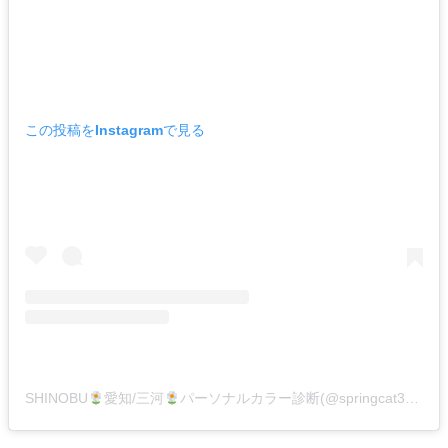
この投稿をInstagramで見る
SHINOBU
愛知/三河
パーソナルカラー診断(@springcat331)がシェアした投稿