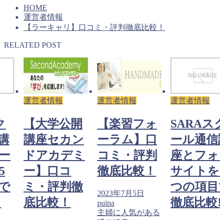
HOME
運営者情報
【ラーキャリ】口コミ・評判徹底比較！
RELATED POST
運営者情報
運営者情報
運営者情報
ク
【大学公開
【楽習フォ
SARAス
講
講座セカン
ーラム】口
ール通信
ー
ドアカデミ
コミ・評判
座とフォ
5
ー】口コ
徹底比較！
サイトを
で
ミ・評判徹
つの項目
2023年7月5日
!
底比較！
徹底比較
puina
主婦に人気がある