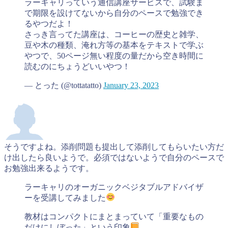
ラーキャリっていう通信講座サービスで、試験ま
で期限を設けてないから自分のペースで勉強でき
るやつだよ！
さっき言ってた講座は、コーヒーの歴史と雑学、
豆や木の種類、淹れ方等の基本をテキストで学ぶ
やつで、50ページ無い程度の量だから空き時間に
読むのにちょうどいいやつ！
— とった (@tottatatto)
January 23, 2023
そうですよね。添削問題も提出して添削してもらいたい方だ
け出したら良いようで。必須ではないようで自分のペースで
お勉強出来るようです。
ラーキャリのオーガニックベジタブルアドバイザ
ーを受講してみました
教材はコンパクトにまとまっていて「重要なもの
だけにしぼった」という印象