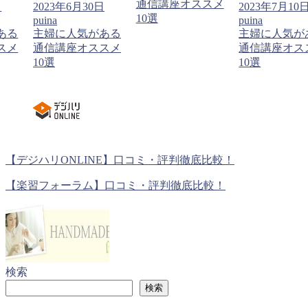
通信講座オススメ
日
2023年6月30日
2023年7月10
10選
puina
puina
ある
主婦に人気がある
主婦に人気が
スメ
通信講座オススメ
通信講座オス
10選
10選
【デジハリONLINE】口コミ・評判徹底比較！
【楽習フォーラム】口コミ・評判徹底比較！
検索
検索